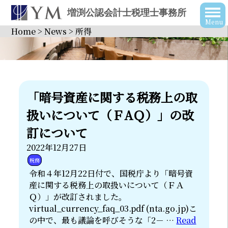
増渕公認会計士税理士事務所
Home
>
News
>
所得
「暗号資産に関する税務上の取
扱いについて（ＦAＱ）」の改
訂について
2022年12月27日
税務
令和４年12月22日付で、国税庁より「暗号資
産に関する税務上の取扱いについて（ＦＡ
Ｑ）」が改訂されました。
virtual_currency_faq_03.pdf (nta.go.jp)こ
の中で、最も議論を呼びそうな「2－ …
Read