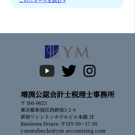
このニュースを読む »
増渕公認会計士税理士事務所
〒 160-0023
東京都新宿区西新宿3-2-9
新宿ワシントンホテルビル本館 2F
Business Hours: 平日9:30～17:30
y.masubuchi@ym-accounting.com