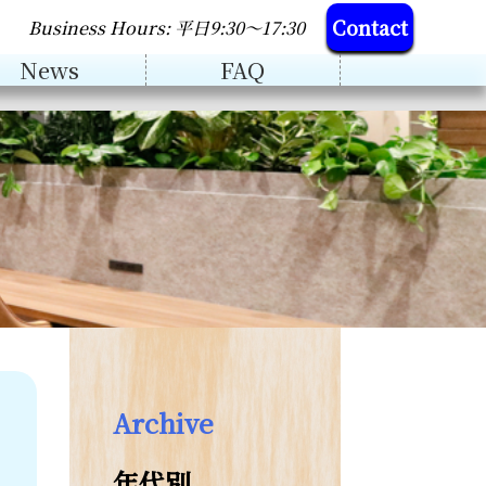
Contact
Business Hours: 平日9:30～17:30
News
FAQ
Archive
年代別