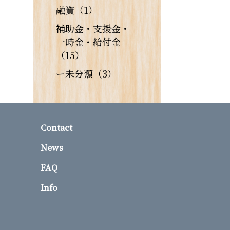
融資（1）
補助金・支援金・
一時金・給付金
（15）
ー未分類（3）
Contact
News
FAQ
Info