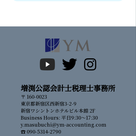
増渕公認会計士税理士事務所
〒 160-0023
東京都新宿区西新宿3-2-9
新宿ワシントンホテルビル本館 2F
Business Hours: 平日9:30～17:30
y.masubuchi@ym-accounting.com
☎ 090-5314-2790