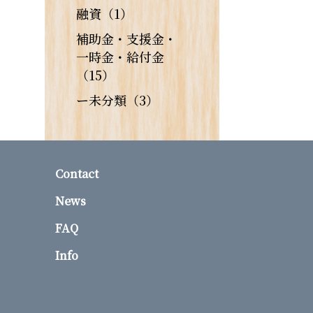
融資（1）
補助金・支援金・
一時金・給付金
（15）
ー未分類（3）
Contact
News
FAQ
Info