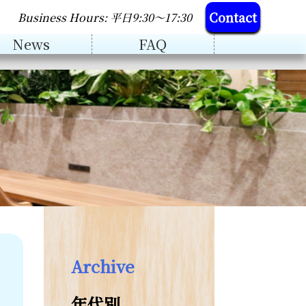
Contact
Business Hours: 平日9:30～17:30
News
FAQ
Archive
年代別