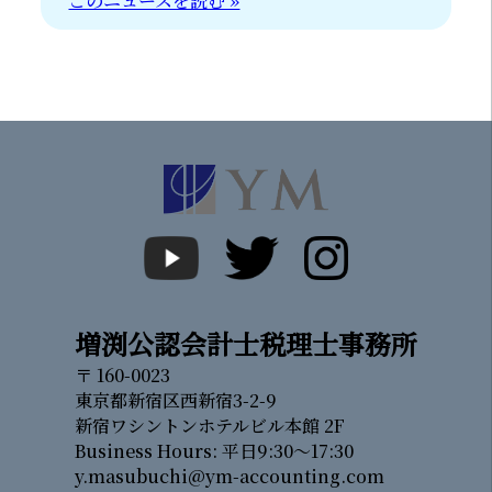
このニュースを読む »
増渕公認会計士税理士事務所
〒 160-0023
東京都新宿区西新宿3-2-9
新宿ワシントンホテルビル本館 2F
Business Hours: 平日9:30～17:30
y.masubuchi@ym-accounting.com