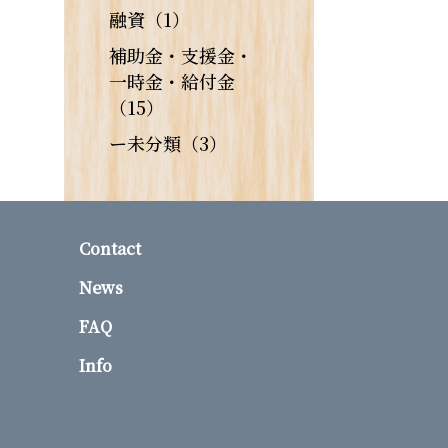
融資（1）
補助金・支援金・
一時金・給付金
（15）
ー未分類（3）
Contact
News
FAQ
Info