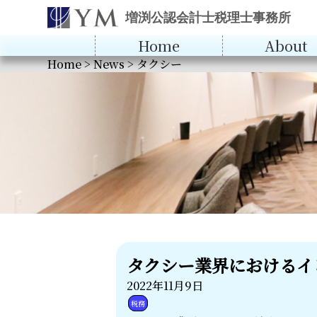
増渕公認会計士税理士事務所
Home
About
Home
>
News
>
タクシー
タクシー業界におけるイ
2022年11月9日
税務