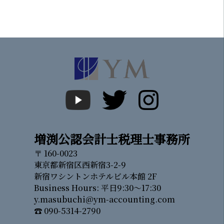
増渕公認会計士税理士事務所
〒 160-0023
東京都新宿区西新宿3-2-9
新宿ワシントンホテルビル本館 2F
Business Hours: 平日9:30～17:30
y.masubuchi@ym-accounting.com
☎ 090-5314-2790