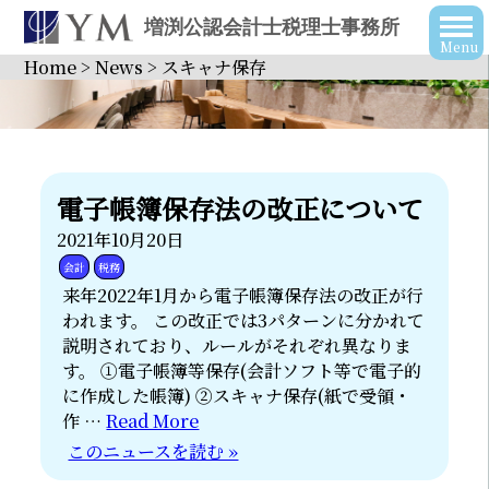
増渕公認会計士税理士事務所
Home
>
News
>
スキャナ保存
電子帳簿保存法の改正について
2021年10月20日
会計
税務
来年2022年1月から電子帳簿保存法の改正が行
われます。 この改正では3パターンに分かれて
説明されており、ルールがそれぞれ異なりま
す。 ①電子帳簿等保存(会計ソフト等で電子的
に作成した帳簿) ②スキャナ保存(紙で受領・
作 …
Read More
このニュースを読む »