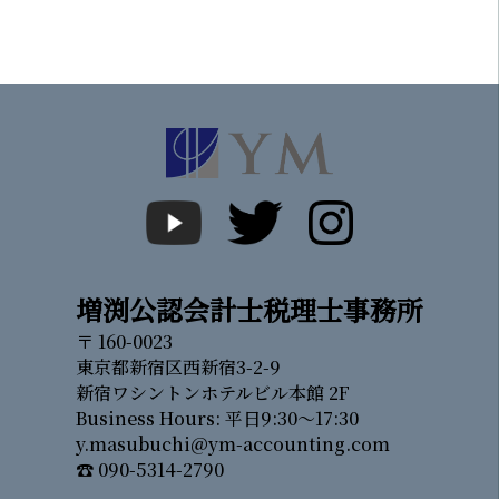
増渕公認会計士税理士事務所
〒 160-0023
東京都新宿区西新宿3-2-9
新宿ワシントンホテルビル本館 2F
Business Hours: 平日9:30～17:30
y.masubuchi@ym-accounting.com
☎ 090-5314-2790