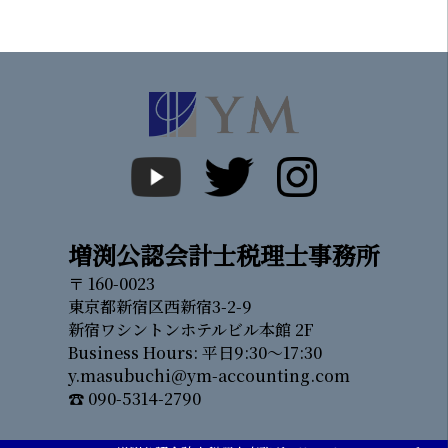
増渕公認会計士税理士事務所
〒 160-0023
東京都新宿区西新宿3-2-9
新宿ワシントンホテルビル本館 2F
Business Hours: 平日9:30～17:30
y.masubuchi@ym-accounting.com
☎ 090-5314-2790