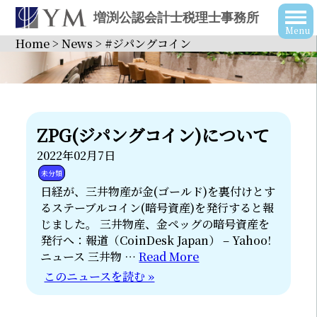
増渕公認会計士税理士事務所
Home
>
News
>
#ジパングコイン
ZPG(ジパングコイン)について
2022年02月7日
未分類
日経が、三井物産が金(ゴールド)を裏付けとす
るステーブルコイン(暗号資産)を発行すると報
じました。 三井物産、金ペッグの暗号資産を
発行へ：報道（CoinDesk Japan） – Yahoo!
ニュース 三井物 …
Read More
このニュースを読む »