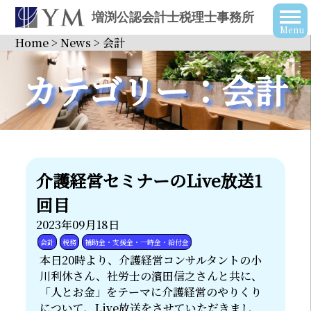
増渕公認会計士税理士事務所
Home
>
News
>
会計
カテゴリー：会計
介護経営セミナーのLive放送1
回目
2023年09月18日
会計
税務
補助金・支援金・一時金・給付金
本日20時より、介護経営コンサルタントの小
川利休さん、社労士の濱田信之さんと共に、
「人とお金」をテーマに介護経営のやりくり
について、Live放送をさせていただきまし