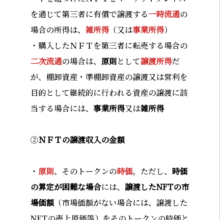
を通じて第三者に有償で譲渡する
一時流通
の
場合の所得は、
雑所得
（又は
事業所得
）
・購入したＮＦＴを第三者に転売する場合の
二次流通
の場合は、
原則
として
譲渡所得
だ
が、棚卸資産・準棚卸資産の譲渡又は営利を
目的として継続的に行われる資産の譲渡に該
当する場合には、
事業所得
又は
雑所得
②
ＮＦＴの譲渡収入の金額
・
原則
、そのトークンの
時価
。ただし、
時価
の算定が困難な場合
には、
譲渡したNFTの市
場価額
（市場価額がない場合には、譲渡した
NFTの売上原価等）をそのトークンの時価と