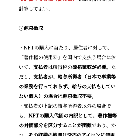
計算してよい。
⑦
源泉徴収
・NFTの購入に当たり、居住者に対して、
「著作権の使用料」を国内で支払う場合にお
いて、
支払者
は所得税の
源泉徴収が必要
。た
だし、
支払者が、給与所得者（日本で事業等
の業務を行っておらず、給与の支払もしてい
ない個人）の場合
は
源泉徴収不要
。
・支払者が上記の給与所得者以外の場合で
も、
NFTの購入代価の内訳として、著作権等
の対価部分を区分することが困難
であり、か
つ、
その許諾の範囲はSNSのアイコンに使用