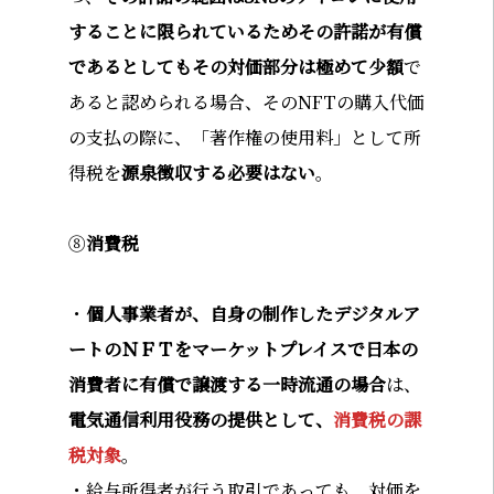
することに限られているためその許諾が有償
であるとしてもその対価部分は極めて少額
で
あると認められる場合、そのNFTの購入代価
の支払の際に、「著作権の使用料」として所
得税を
源泉徴収する必要はない
。
⑧
消費税
・
個人事業者が、自身の制作したデジタルア
ートのＮＦＴをマーケットプレイスで日本の
消費者に有償で譲渡する一時流通の場合
は、
電気通信利用役務の提供として、
消費税の課
税対象
。
・給与所得者が行う取引であっても、対価を