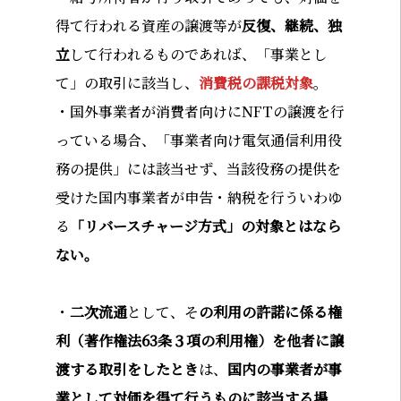
得て行われる資産の譲渡等が
反復、継続、独
立
して行われるものであれば、「事業とし
て」の取引に該当し、
消費税の課税対象
。
・国外事業者が消費者向けにNFTの譲渡を行
っている場合、「事業者向け電気通信利用役
務の提供」には該当せず、当該役務の提供を
受けた国内事業者が申告・納税を行ういわゆ
る
「リバースチャージ方式」の対象とはなら
ない。
・
二次流通
として、そ
の利用の許諾に係る権
利（著作権法63条３項の利用権）を他者に譲
渡する取引をしたとき
は、
国内の事業者が事
業として対価を得て行うものに該当する場