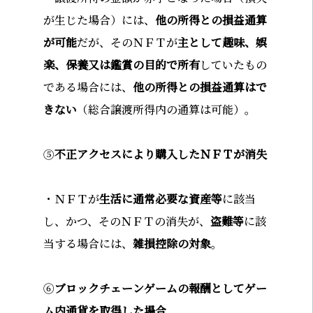
が生じた場合）には、
他の所得との損益通算
が可能
だが、そのＮＦＴが
主として趣味、娯
楽、保養又は鑑賞の目的で所有
していたもの
である場合には、
他の所得との損益通算はで
きない
（総合譲渡所得内の通算は可能）。
⑤
不正アクセスにより購入したＮＦＴが消失
・ＮＦＴが
生活に通常必要な資産等
に該当
し、かつ、そのＮＦＴの消失が、
盗難等
に該
当する場合には、
雑損控除の対象
。
⑥
ブロックチェーンゲームの報酬としてゲー
ム内通貨を取得した場合