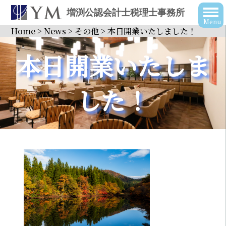
増渕公認会計士税理士事務所
Home
>
News
>
その他
>
本日開業いたしました！
本日開業いたしま
した！